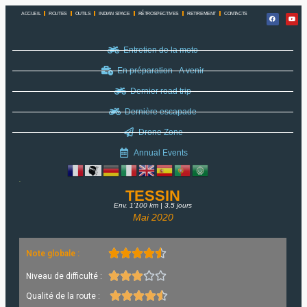
ACCUEIL
ROUTES
OUTILS
INDIAN SPACE
RÉTROSPECTIVES
RETIREMENT
CONTACTS
Entretien de la moto
En préparation - A venir
Dernier road trip
Dernière escapade
Drone Zone
Annual Events
TESSIN
Env. 1'100 km | 3,5 jours
Mai 2020





Note globale :





Niveau de difficulté :





Qualité de la route :