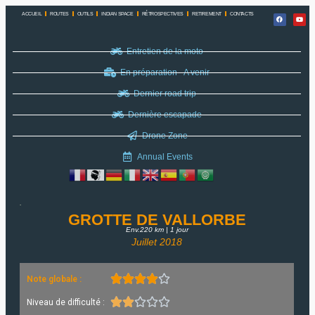
ACCUEIL
ROUTES
OUTILS
INDIAN SPACE
RÉTROSPECTIVES
RETIREMENT
CONTACTS
Entretien de la moto
En préparation - A venir
Dernier road trip
Dernière escapade
Drone Zone
Annual Events
GROTTE DE VALLORBE
Env.220 km | 1 jour
Juillet 2018





Note globale :





Niveau de difficulté :