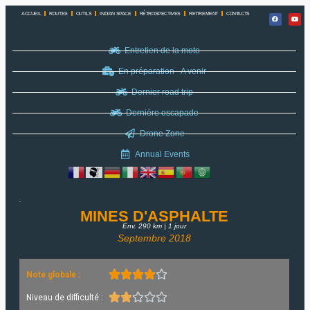
ACCUEIL
ROUTES
OUTILS
INDIAN SPACE
RÉTROSPECTIVES
RETIREMENT
CONTACTS
Entretien de la moto
En préparation - A venir
Dernier road trip
Dernière escapade
Drone Zone
Annual Events
MINES D'ASPHALTE
Env. 290 km | 1 jour
Septembre 2018





Note globale :





Niveau de difficulté :