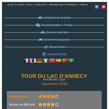
ACCUEIL
ROUTES
OUTILS
INDIAN SPACE
RÉTROSPECTIVES
RETIREMENT
CONTACTS
Entretien de la moto
En préparation - A venir
Dernier road trip
Dernière escapade
Drone Zone
Annual Events
TOUR DU LAC D'ANNECY
Env.200 km | 1 jour
Septembre 2018





Note globale :





Niveau de difficulté :